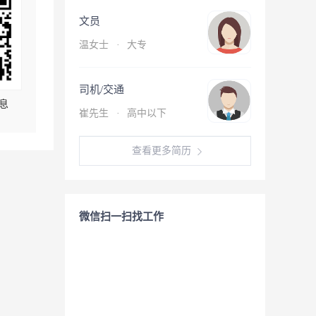
文员
温女士
·
大专
司机/交通
息
崔先生
·
高中以下
查看更多简历
微信扫一扫找工作