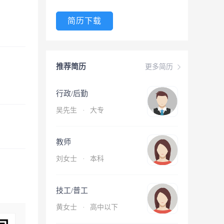
简历下载
推荐简历
更多简历
行政/后勤
吴先生
·
大专
教师
刘女士
·
本科
技工/普工
黄女士
·
高中以下